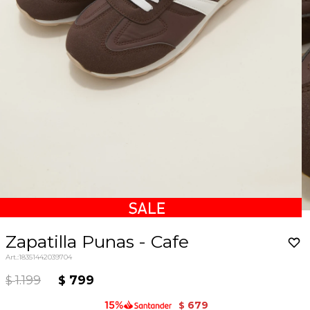
Zapatilla Punas - Cafe
18351442039704
1.199
799
$
$
679
$