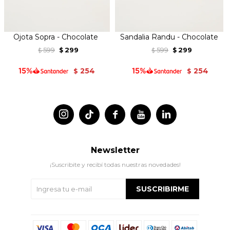
Ojota Sopra - Chocolate
Sandalia Randu - Chocolate
599
299
599
299
$
$
$
$
254
254
$
$




Newsletter
¡Suscribite y recibí todas nuestras novedades!
SUSCRIBIRME