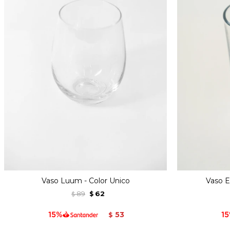
Vaso Luum - Color Unico
Vaso E
89
62
$
$
53
$