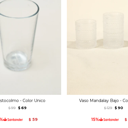
stocolmo - Color Unico
Vaso Mandalay Bajo - Co
99
69
129
90
$
$
$
$
59
$
$