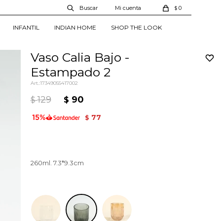
0
$
INFANTIL
INDIAN HOME
SHOP THE LOOK
Vaso Calia Bajo -
Estampado 2
17349055417002
129
90
$
$
77
$
260ml. 7.3*9.3cm
Estampado 2