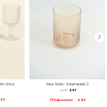
lor Unico
Vaso Volta - Estampado 2
139
97
$
$
77
82
$