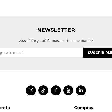
NEWSLETTER
¡Suscribite y recibí todas nuestras novedades!
SUSCRIBIRM




uenta
Compras