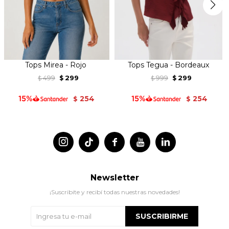
Tops Mirea - Rojo
Tops Tegua - Bordeaux
499
299
999
299
$
$
$
$
254
254
$
$




Newsletter
¡Suscribite y recibí todas nuestras novedades!
SUSCRIBIRME