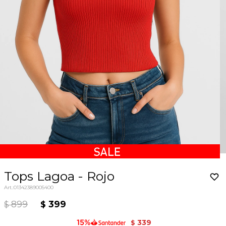
Tops Lagoa - Rojo
01342389005400
899
399
$
$
339
$