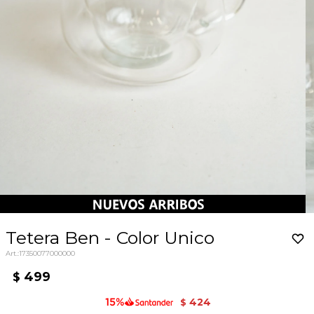
Tetera Ben - Color Unico
17350077000000
499
$
424
$