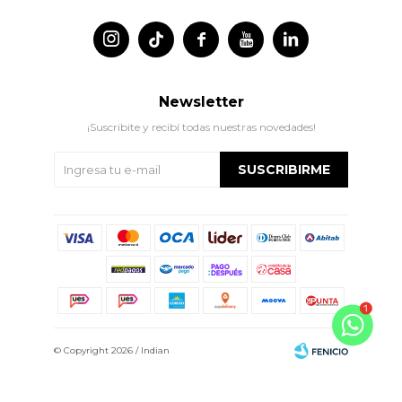




Newsletter
¡Suscribite y recibí todas nuestras novedades!
SUSCRIBIRME
© Copyright 2026 / Indian