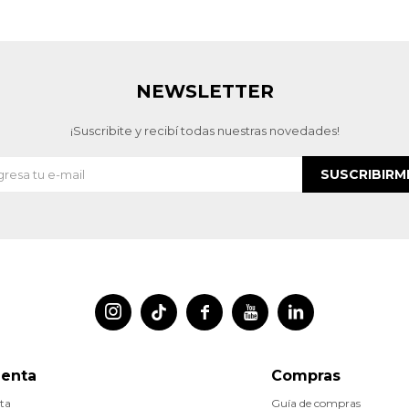
NEWSLETTER
¡Suscribite y recibí todas nuestras novedades!
SUSCRIBIRM




uenta
Compras
ta
Guía de compras