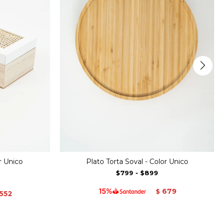
r Unico
Plato Torta Soval - Color Unico
$799
-
$899
679
$
552