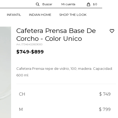
0
$
INFANTIL
INDIAN HOME
SHOP THE LOOK
Cafetera Prensa Base De
Corcho - Color Unico
17346402859000
$749
-
$899
Cafetera Prensa repe de vidrio, 100; madera. Capacidad:
600 ml.
CH
$ 749
M
$ 799