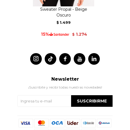
Sweater Propal - Beige
Oscuro
1.499
$
1.274
$




Newsletter
¡Suscribite y recibí todas nuestras novedades!
SUSCRIBIRME