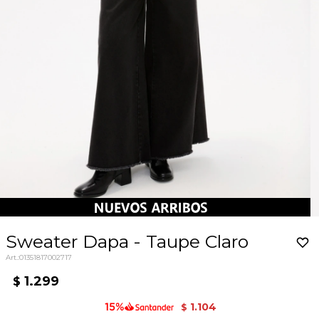
Sweater Dapa - Taupe Claro
01351817002717
1.299
$
1.104
$