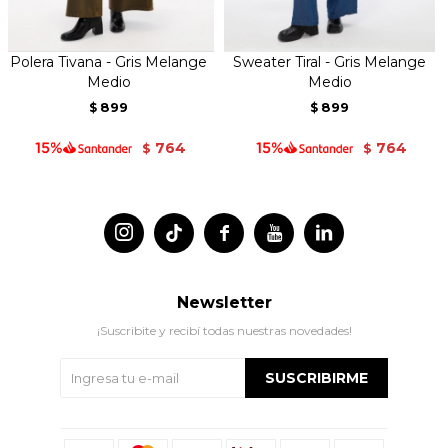
Polera Tivana - Gris Melange
Sweater Tiral - Gris Melange
Medio
Medio
899
899
$
$
764
764
$
$




Newsletter
¡Suscribite y recibí todas nuestras novedades!
SUSCRIBIRME