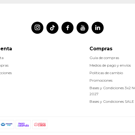




uenta
Compras
ta
Guía de compras
mpras
Medios de pago y envíos
cciones
Políticas de cambio
Promociones
Bases y Condiciones 3x2 
2027
Bases y Condiciones SALE