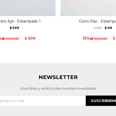
ro Ayli - Estampado 1
Gorro Pao - Estamp
599
699
99
$
$
$
509
$
$
NEWSLETTER
¡Suscribite y recibí todas nuestras novedades!
SUSCRIBIRM