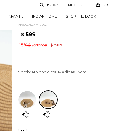
0
$
Sombrero Mua -
Estampado 2
INFANTIL
INDIAN HOME
SHOP THE LOOK
20345247417002
599
$
509
$
Sombrero con cinta. Medidas: 57cm
Estampado 2
U