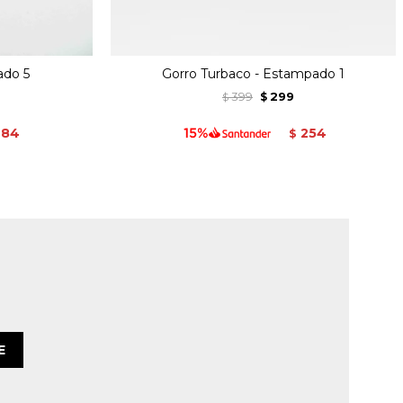
ado 5
Gorro Turbaco - Estampado 1
399
299
$
$
84
254
$
E