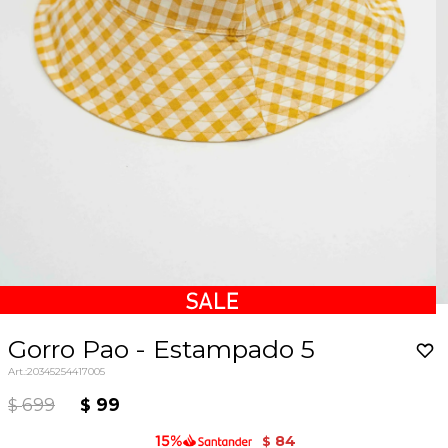
Gorro Pao - Estampado 5
20345254417005
699
99
$
$
84
$