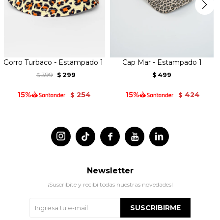
Gorro Turbaco - Estampado 1
Cap Mar - Estampado 1
399
299
499
$
$
$
254
424
$
$




Newsletter
¡Suscribite y recibí todas nuestras novedades!
SUSCRIBIRME