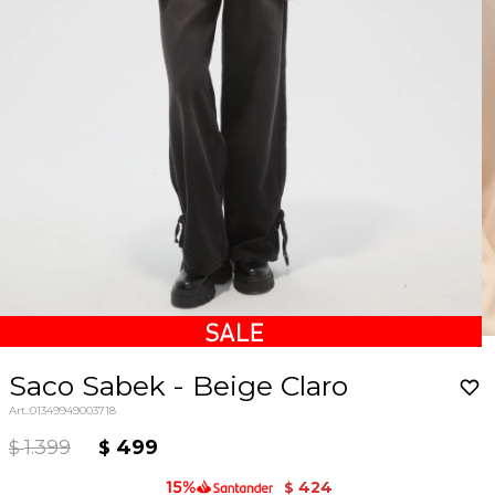
Saco Sabek - Beige Claro
01349949003718
1.399
499
$
$
424
$