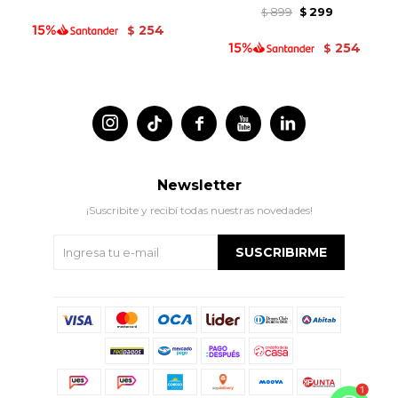
899
299
$
$
254
$
254
$




Newsletter
¡Suscribite y recibí todas nuestras novedades!
SUSCRIBIRME