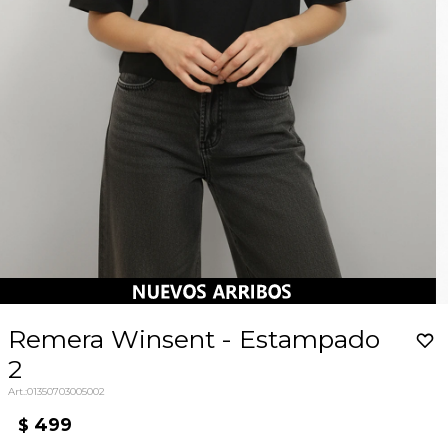
Remera Winsent - Estampado
2
01350703005002
499
$