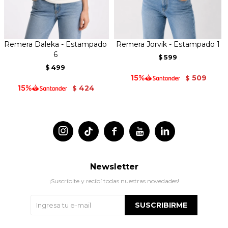
Remera Daleka - Estampado
Remera Jorvik - Estampado 1
6
599
$
499
$
509
$
424
$




Newsletter
¡Suscribite y recibí todas nuestras novedades!
SUSCRIBIRME