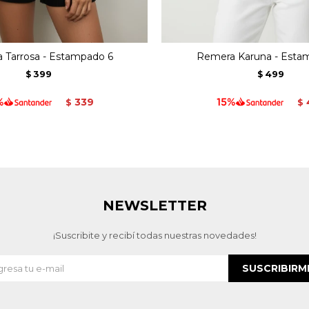
 Tarrosa - Estampado 6
Remera Karuna - Esta
399
499
$
$
339
$
$
NEWSLETTER
¡Suscribite y recibí todas nuestras novedades!
SUSCRIBIRM