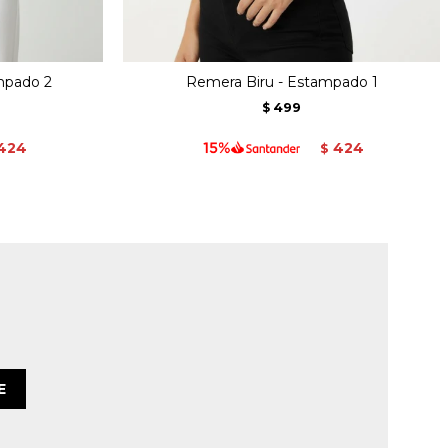
mpado 2
Remera Biru - Estampado 1
499
$
424
424
$
E