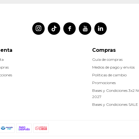




uenta
Compras
ta
Guía de compras
mpras
Medios de pago y envíos
cciones
Políticas de cambio
Promociones
Bases y Condiciones 3x2 
2027
Bases y Condiciones SALE