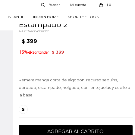
0
$
Remera Bodine -
INFANTIL
INDIAN HOME
SHOP THE LOOK
Estampado 2
01344604002002
399
$
339
$
Remera manga corta de algodon, recurso sequins,
bordado, estampado, holgado, con lentejuelas y cuello a
la base
S
AGREGAR AL CARRITO