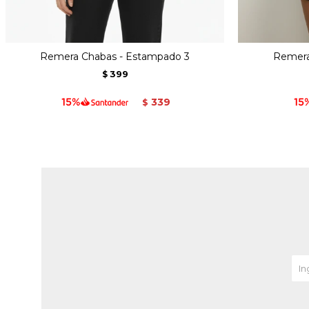
Remera Chabas - Estampado 3
Remera
399
$
339
$