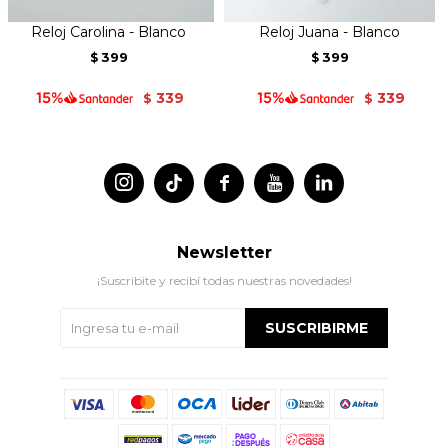
Reloj Carolina - Blanco
Reloj Juana - Blanco
399
399
$
$
339
339
$
$




Newsletter
¡Suscribite y recibí todas nuestras novedades!
SUSCRIBIRME