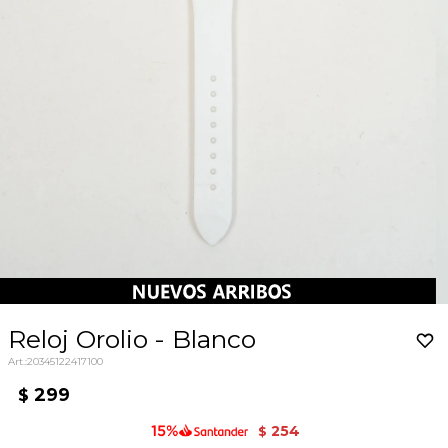
Reloj Orolio - Blanco
20345122417100
299
$
254
$