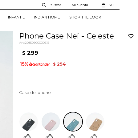
0
$
INFANTIL
INDIAN HOME
SHOP THE LOOK
Phone Case Nei - Celeste
20350900000615
299
$
254
$
Case de iphone
Celeste