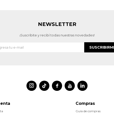
NEWSLETTER
¡Suscribite y recibí todas nuestras novedades!
SUSCRIBIRM




uenta
Compras
ta
Guía de compras