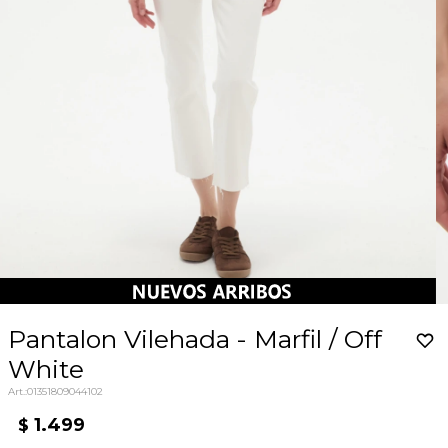
Pantalon Vilehada - Marfil / Off
White
01351809044102
1.499
$