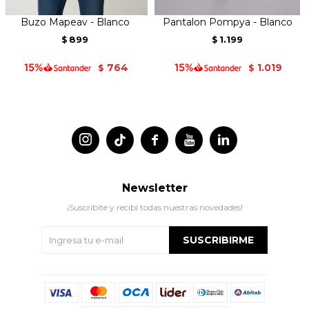
Buzo Mapeav - Blanco
Pantalon Pompya - Blanco
899
1.199
$
$
764
1.019
$
$




Newsletter
¡Suscribite y recibí todas nuestras novedades!
SUSCRIBIRME