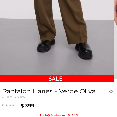
Pantalon Haries - Verde Oliva
01340895004510
999
399
$
$
339
$