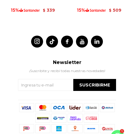
339
509
$
$




Newsletter
¡Suscribite y recibí todas nuestras novedades!
SUSCRIBIRME