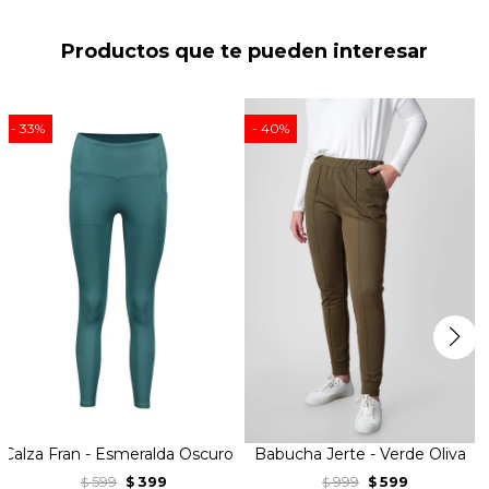
Productos que te pueden interesar
33
40
Calza Fran - Esmeralda Oscuro
Babucha Jerte - Verde Oliva
599
399
999
599
$
$
$
$