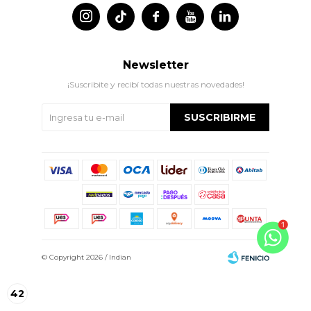




Newsletter
¡Suscribite y recibí todas nuestras novedades!
SUSCRIBIRME
© Copyright 2026 / Indian
42