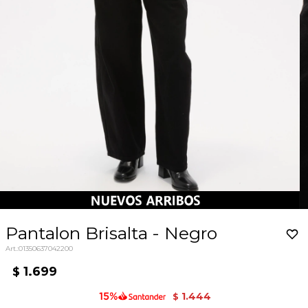
Pantalon Brisalta - Negro
01350637042200
1.699
$
1.444
$