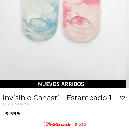
Invisible Canasti - Estampado 1
20337639000001
399
$
339
$