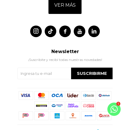
VER MÁS




Newsletter
¡Suscribite y recibí todas nuestras novedades!
SUSCRIBIRME