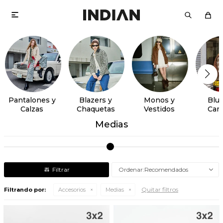

Pantalones y
Blazers y
Monos y
Blus
Calzas
Chaquetas
Vestidos
Cam
Medias
Recomendados
Quitar filtros
Filtrando por:
Accesorios
Medias