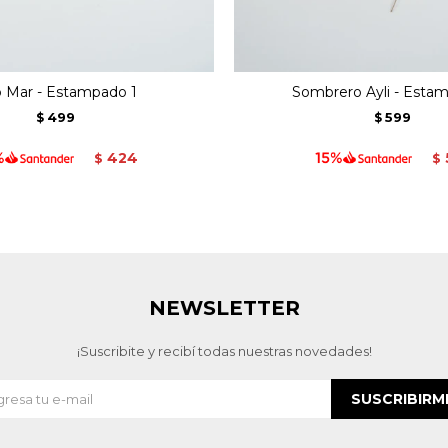
 Mar - Estampado 1
Sombrero Ayli - Esta
499
599
$
$
424
$
$
NEWSLETTER
¡Suscribite y recibí todas nuestras novedades!
SUSCRIBIRM