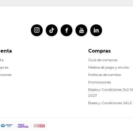




uenta
Compras
ta
Guía de compras
mpras
Medios de pago y envíos
cciones
Políticas de cambio
Promociones
Bases y Condiciones 3x2 
2027
Bases y Condiciones SALE