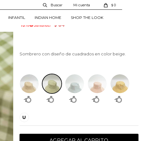
20345254417002
0
$
699
99
$
$
INFANTIL
INDIAN HOME
SHOP THE LOOK
84
$
Sombrero con diseño de cuadrados en color beige.
Estampado 2
U
AGREGAR AL CARRITO