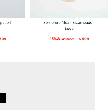
mpado 1
Sombrero Mua - Estampado 1
599
$
509
509
$
E