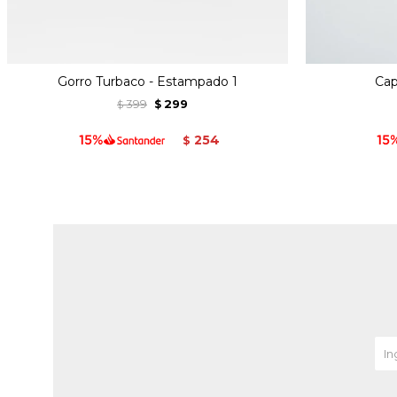
Gorro Turbaco - Estampado 1
Cap
399
299
$
$
254
$