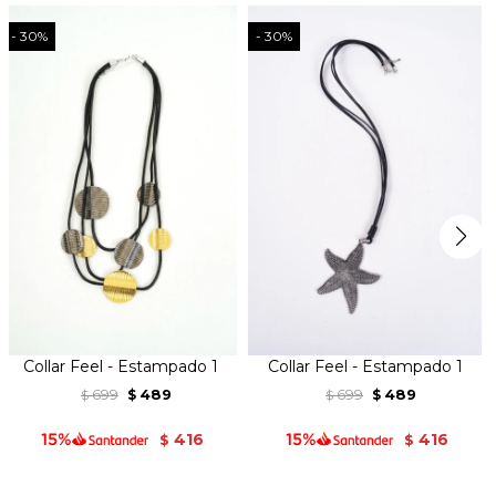
30
30
Collar Feel - Estampado 1
Collar Feel - Estampado 1
699
489
699
489
$
$
$
$
416
416
$
$