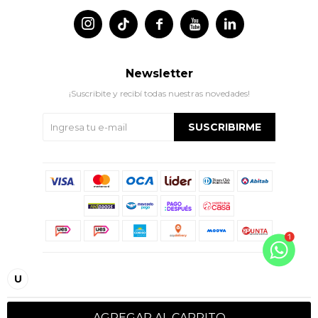




Newsletter
¡Suscribite y recibí todas nuestras novedades!
SUSCRIBIRME
© Copyright 2026 / Indian
U
AGREGAR AL CARRITO