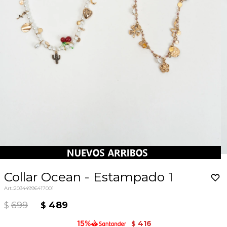
Collar Ocean - Estampado 1
20344996417001
699
489
$
$
416
$