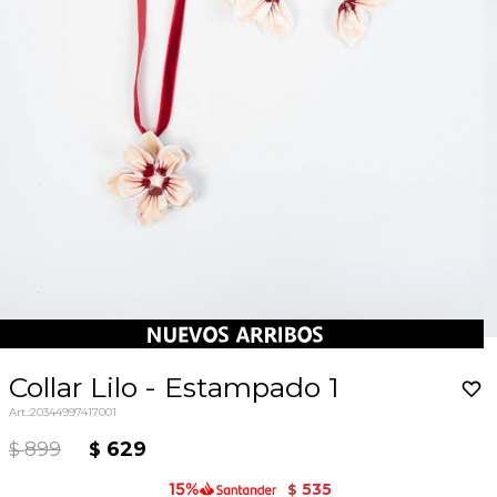
Collar Lilo - Estampado 1
20344997417001
899
629
$
$
535
$