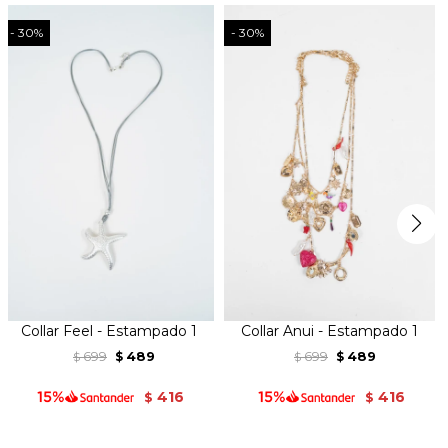
30
30
Collar Feel - Estampado 1
Collar Anui - Estampado 1
699
489
699
489
$
$
$
$
416
416
$
$