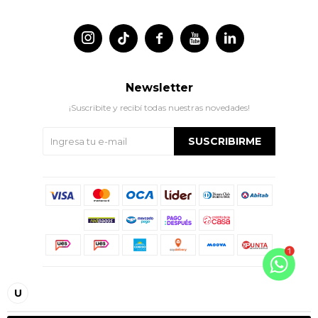




Newsletter
¡Suscribite y recibí todas nuestras novedades!
SUSCRIBIRME
© Copyright 2026 / Indian
U