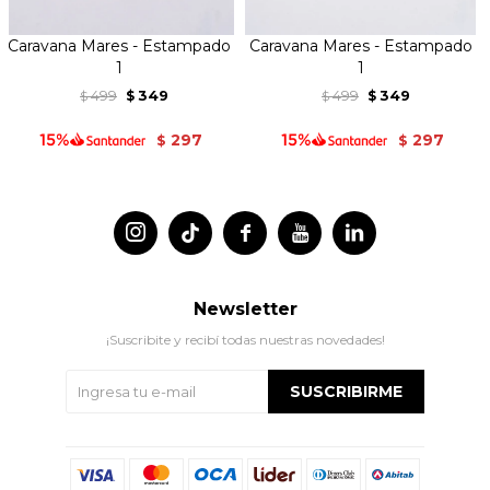
Caravana Mares - Estampado
Caravana Mares - Estampado
1
1
499
349
499
349
$
$
$
$
297
297
$
$




Newsletter
¡Suscribite y recibí todas nuestras novedades!
SUSCRIBIRME