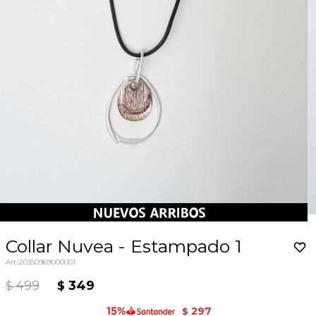
Collar Nuvea - Estampado 1
20350969000001
499
349
$
$
297
$