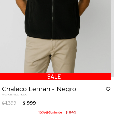
Chaleco Leman - Negro
40351452078200
1.399
999
$
$
849
$