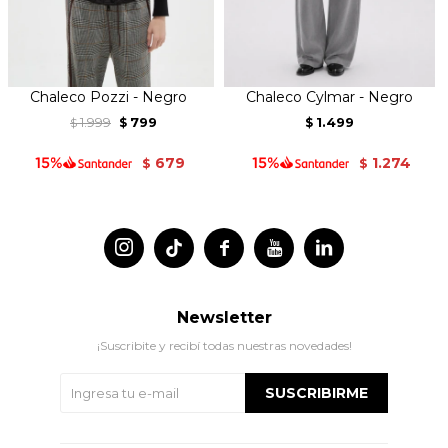
Chaleco Pozzi - Negro
Chaleco Cylmar - Negro
1.999
799
1.499
$
$
$
679
1.274
$
$




Newsletter
¡Suscribite y recibí todas nuestras novedades!
SUSCRIBIRME