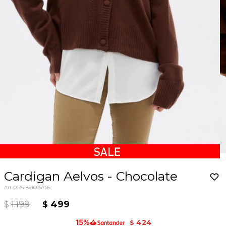
Cardigan Aelvos - Chocolate
01351851005705
1.199
499
$
$
424
$