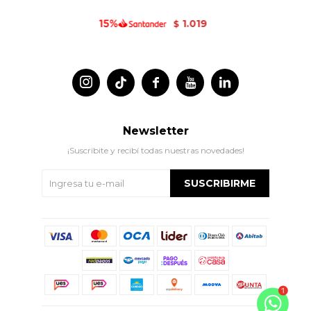
1.019
$




Newsletter
¡Suscribite y recibí todas nuestras novedades!
SUSCRIBIRME