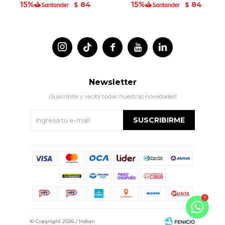
84
84
$
$




Newsletter
¡Suscribite y recibí todas nuestras novedades!
SUSCRIBIRME
© Copyright 2026 / Indian