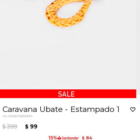
Caravana Ubate - Estampado 1
20336715000001
399
99
$
$
84
$