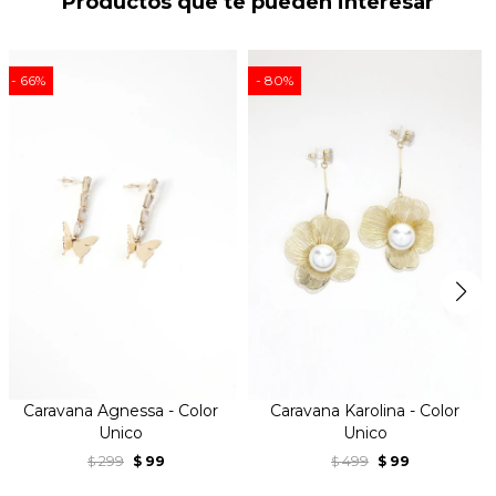
Productos que te pueden interesar
66
80
Caravana Agnessa - Color
Caravana Karolina - Color
Unico
Unico
299
99
499
99
$
$
$
$