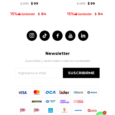
299
99
499
99
$
$
$
$
84
84
$
$




Newsletter
¡Suscribite y recibí todas nuestras novedades!
SUSCRIBIRME