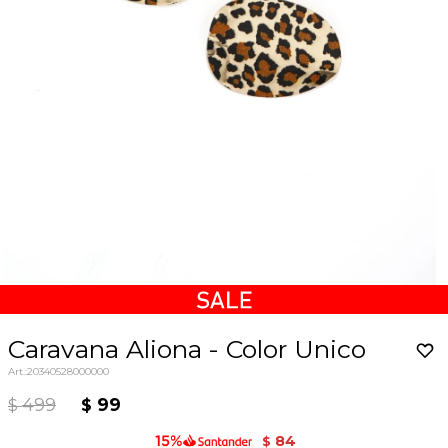
Caravana Aliona - Color Unico
20340528000000
499
99
$
$
84
$