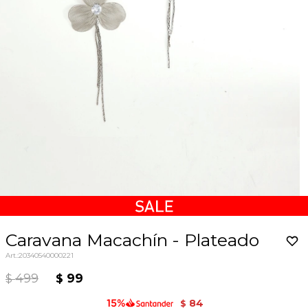
Caravana Macachín - Plateado
20340540000221
499
99
$
$
84
$