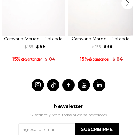
Caravana Maude - Plateado
Caravana Marge - Plateado
199
99
199
99
$
$
$
$
84
84
$
$




Newsletter
¡Suscribite y recibí todas nuestras novedades!
SUSCRIBIRME