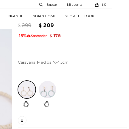
Caravana Circle -
0
$
Estampado 1
INFANTIL
INDIAN HOME
SHOP THE LOOK
20344905417001
299
209
$
$
178
$
Caravana. Medida: 7x4,5cm.
Estampado 1
U