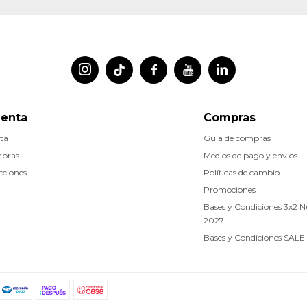




uenta
Compras
ta
Guía de compras
mpras
Medios de pago y envíos
cciones
Políticas de cambio
Promociones
Bases y Condiciones 3x2 
2027
Bases y Condiciones SALE