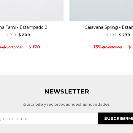
na Tami - Estampado 2
Caravana Spring - Est
299
209
399
279
$
$
$
$
178
$
$
NEWSLETTER
¡Suscribite y recibí todas nuestras novedades!
SUSCRIBIRM