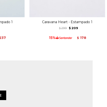
ampado 1
Caravana Heart - Estampado 1
299
209
$
$
237
178
$
E