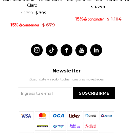
Claro
1.299
$
1.799
799
$
$
1.104
$
679
$




Newsletter
¡Suscribite y recibí todas nuestras novedades!
SUSCRIBIRME