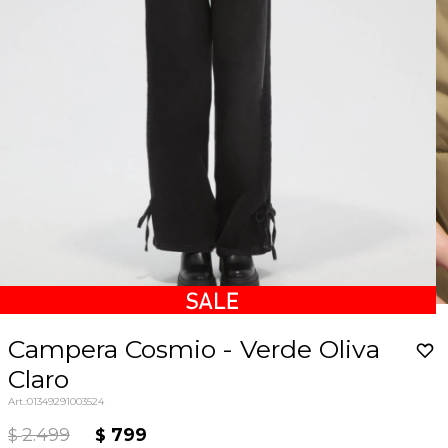
Campera Cosmio - Verde Oliva
Claro
01349291003524
2.499
799
$
$