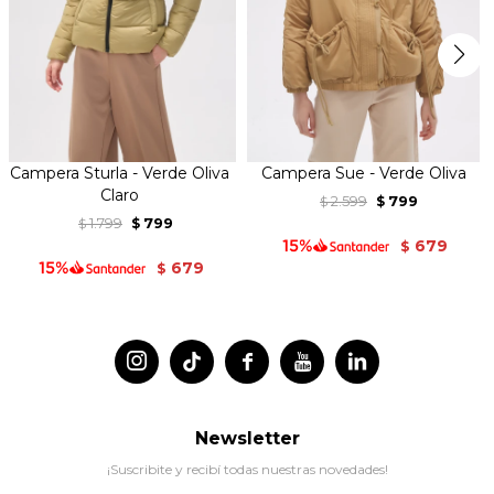
Campera Sturla - Verde Oliva
Campera Sue - Verde Oliva
Claro
2.599
799
$
$
1.799
799
$
$
679
$
679
$




Newsletter
¡Suscribite y recibí todas nuestras novedades!