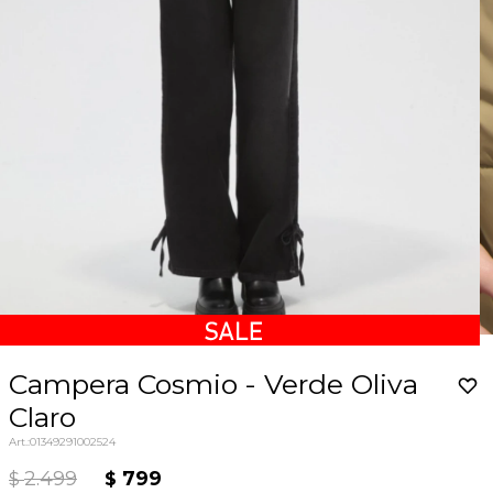
Campera Cosmio - Verde Oliva
Claro
01349291002524
2.499
799
$
$