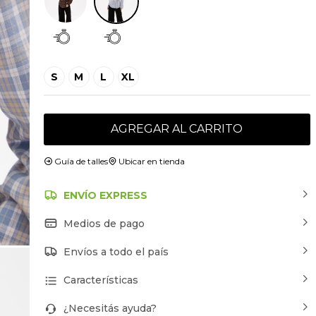
S
M
L
XL
AGREGAR AL CARRITO
Guía de talles
Ubicar en tienda
ENVÍO EXPRESS
Medios de pago
Envíos a todo el país
Características
¿Necesitás ayuda?