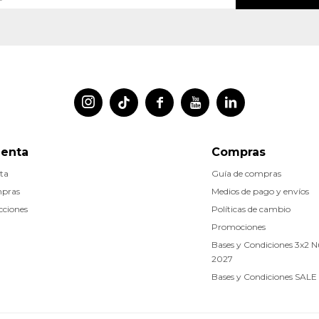




uenta
Compras
ta
Guía de compras
mpras
Medios de pago y envíos
cciones
Políticas de cambio
Promociones
Bases y Condiciones 3x2 
2027
Bases y Condiciones SALE