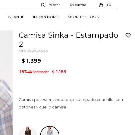
0
$
INFANTIL
INDIAN HOME
SHOP THE LOOK
Camisa Sinka - Estampado
2
01350208005002
1.399
$
1.189
$
Camisa poliester, anudado, estampado cuadrille, con
botones y cuello camisa
Estampado 2