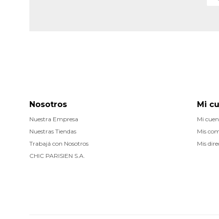
Nosotros
Mi c
Nuestra Empresa
Mi cuen
Nuestras Tiendas
Mis co
Trabajá con Nosotros
Mis dire
CHIC PARISIEN S.A.