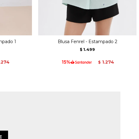
mpado 1
Blusa Fenrel - Estampado 2
1.499
$
.274
1.274
$
E