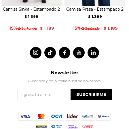
Camisa Sinka - Estampado 2
Camisa Prasa - Estampado 2
1.399
1.399
$
$
1.189
1.189
$
$




Newsletter
¡Suscribite y recibí todas nuestras novedades!
SUSCRIBIRME