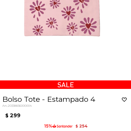
Bolso Tote - Estampado 4
20338836000004
299
$
254
$