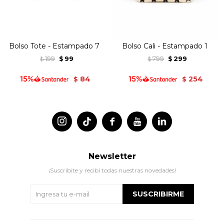
Bolso Tote - Estampado 7
Bolso Cali - Estampado 1
199
99
799
299
$
$
$
$
84
254
$
$




Newsletter
¡Suscribite y recibí todas nuestras novedades!
SUSCRIBIRME