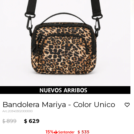
Bandolera Mariya - Color Unico
20340302000000
899
629
$
$
535
$