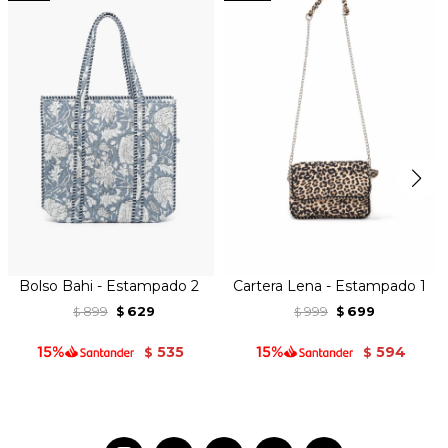
Bolso Bahi - Estampado 2
Cartera Lena - Estampado 1
899
629
999
699
$
$
$
$
535
594
$
$