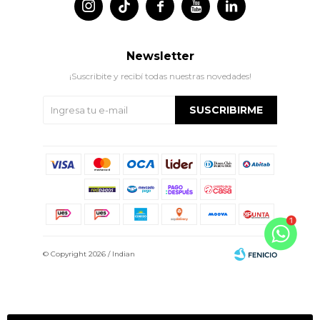




Newsletter
¡Suscribite y recibí todas nuestras novedades!
SUSCRIBIRME
© Copyright 2026 / Indian