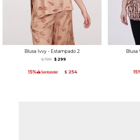
Blusa Ivvy - Estampado 2
Blusa
799
299
$
$
254
$