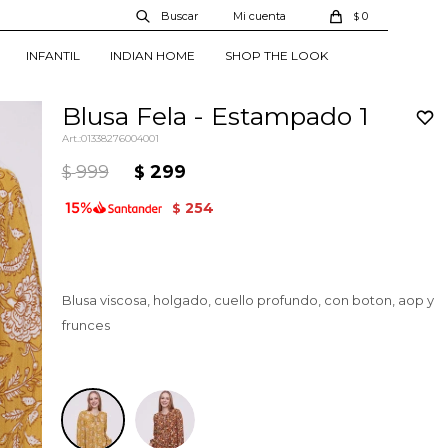
0
$
INFANTIL
INDIAN HOME
SHOP THE LOOK
Blusa Fela - Estampado 1
01338276004001
999
299
$
$
254
$
Blusa viscosa, holgado, cuello profundo, con boton, aop y
frunces
Estampado 1