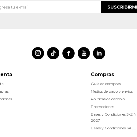
SUSCRIBIRM




uenta
Compras
ta
Guía de compras
mpras
Medios de pago y envíos
cciones
Políticas de cambio
Promociones
Bases y Condiciones 3x2 
2027
Bases y Condiciones SALE