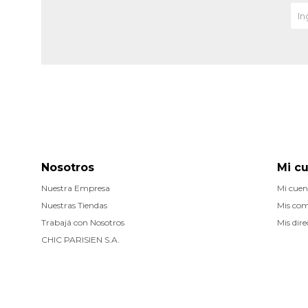
Nosotros
Mi c
Nuestra Empresa
Mi cuen
Nuestras Tiendas
Mis co
Trabajá con Nosotros
Mis dire
CHIC PARISIEN S.A.