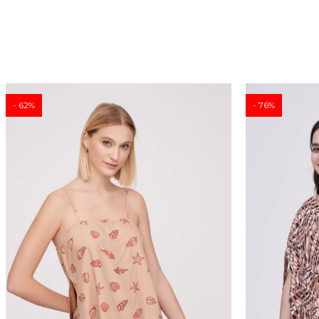
62
76