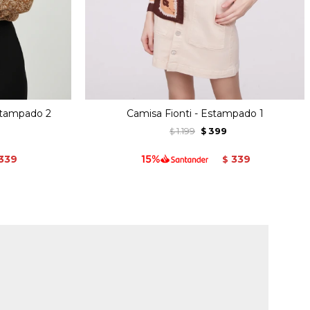
stampado 2
Camisa Fionti - Estampado 1
1.199
399
$
$
339
339
$