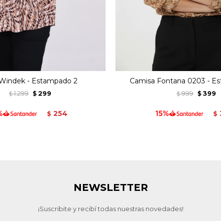
 Windek - Estampado 2
Camisa Fontana 0203 - E
1.299
299
999
399
$
$
$
$
254
$
$
NEWSLETTER
¡Suscribite y recibí todas nuestras novedades!