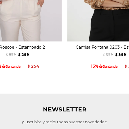
 Roscoe - Estampado 2
Camisa Fontana 0203 - E
899
299
999
399
$
$
$
$
254
$
$
NEWSLETTER
¡Suscribite y recibí todas nuestras novedades!