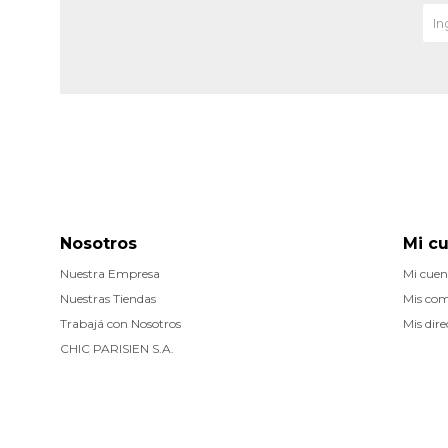
Nosotros
Mi c
Nuestra Empresa
Mi cuen
Nuestras Tiendas
Mis co
Trabajá con Nosotros
Mis dire
CHIC PARISIEN S.A.