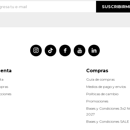
SUSCRIBIRM




uenta
Compras
ta
Guía de compras
mpras
Medios de pago y envíos
cciones
Políticas de cambio
Promociones
Bases y Condiciones 3x2 
2027
Bases y Condiciones SALE