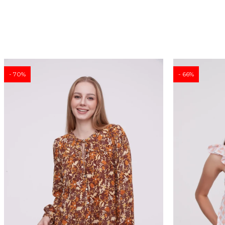
70
66