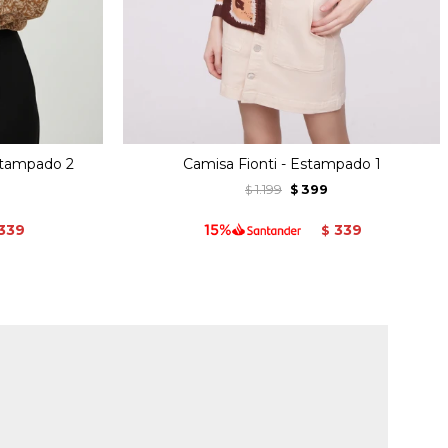
stampado 2
Camisa Fionti - Estampado 1
1.199
399
$
$
339
339
$