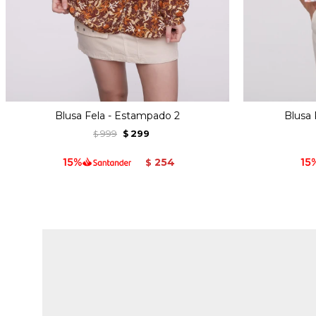
Blusa Fela - Estampado 2
Blusa
999
299
$
$
254
$