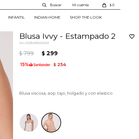
0
$
INFANTIL
INDIAN HOME
SHOP THE LOOK
Blusa Ivvy - Estampado 2
01335495004002
799
299
$
$
254
$
Blusa viscosa, aop, tajo, holgado y con elastico
Estampado 2