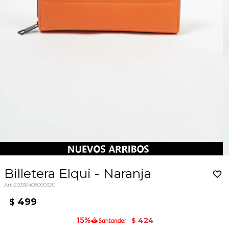
Billetera Elqui - Naranja
20336408000320
499
$
424
$