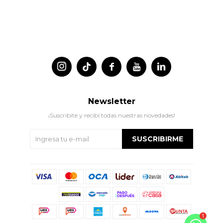




Newsletter
¡Suscribite y recibí todas nuestras novedades!
SUSCRIBIRME