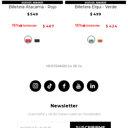
Billetera Atacama - Rojo
Billetera Elqui - Verde
549
499
$
$
467
424
$
$
MOSTRANDO
24
DE
24




Newsletter
¡Suscribite y recibí todas nuestras novedades!
SUSCRIBIRME