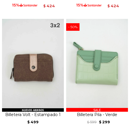
424
424
$
$
50
Billetera Volt - Estampado 1
Billetera Pila - Verde
499
599
299
$
$
$