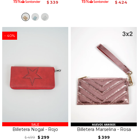
339
424
$
$
40
Billetera Nogal - Rojo
Billetera Marselina - Rosa
499
299
399
$
$
$