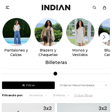

Pantalones y
Blazers y
Monos y
Blus
Calzas
Chaquetas
Vestidos
Cam
Billeteras
Recomendados
Quitar filtros
Filtrando por:
Accesorios
Billeteras