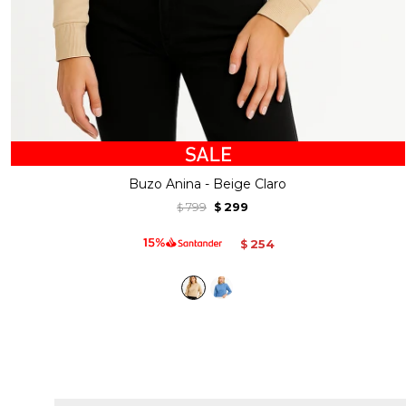
Buzo Anina - Beige Claro
799
299
$
$
254
$