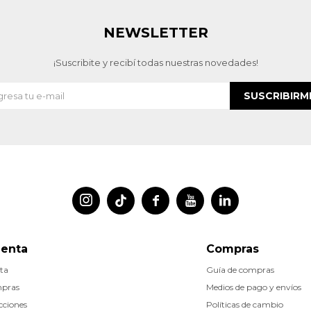
NEWSLETTER
¡Suscribite y recibí todas nuestras novedades!
SUSCRIBIRM




uenta
Compras
ta
Guía de compras
mpras
Medios de pago y envíos
cciones
Políticas de cambio