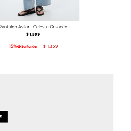
Pantalon Avilor - Celeste Grisaceo
1.599
$
1.359
$
E