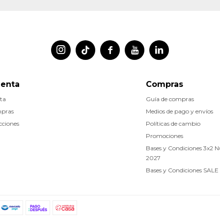




uenta
Compras
ta
Guía de compras
mpras
Medios de pago y envíos
cciones
Políticas de cambio
Promociones
Bases y Condiciones 3x2 
2027
Bases y Condiciones SALE