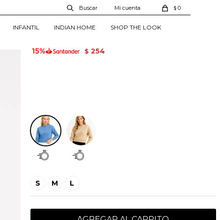
Buzo Anina - Celeste
0
$
01340837003615
INFANTIL
INDIAN HOME
SHOP THE LOOK
799
299
$
$
254
$
Celeste
S
M
L
AGREGAR AL CARRITO