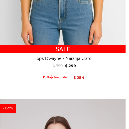
Tops Dwayne - Naranja Claro
899
299
$
$
254
$
80