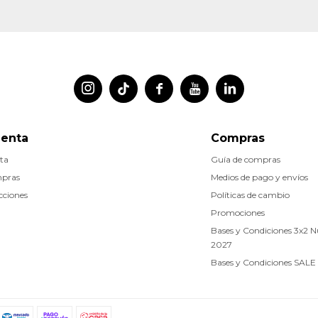




uenta
Compras
ta
Guía de compras
mpras
Medios de pago y envíos
cciones
Políticas de cambio
Promociones
Bases y Condiciones 3x2 
2027
Bases y Condiciones SALE