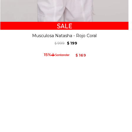
Musculosa Natasha - Rojo Coral
999
199
$
$
169
$