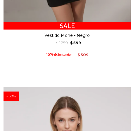
Vestido Mone - Negro
1.299
599
$
$
509
$
50