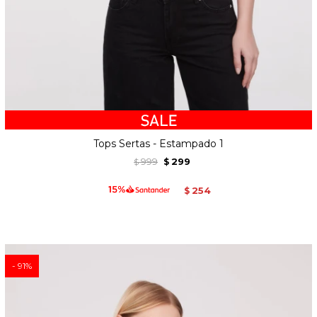
Tops Sertas - Estampado 1
999
299
$
$
254
$
91