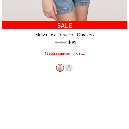
Musculosa Trevelin - Durazno
1.199
99
$
$
84
$