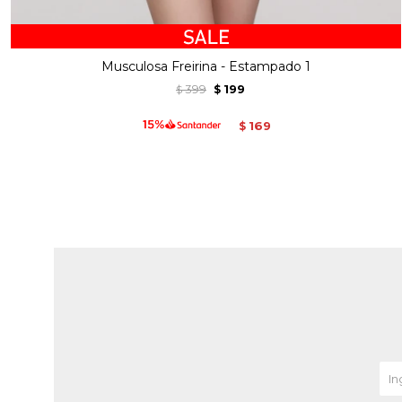
Musculosa Freirina - Estampado 1
399
199
$
$
169
$