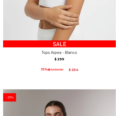
Tops Arpea - Blanco
299
$
254
$
53