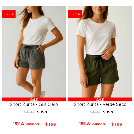
77
77
Short Zurita - Gris Claro
Short Zurita - Verde Seco
899
199
899
199
$
$
$
$
169
169
$
$