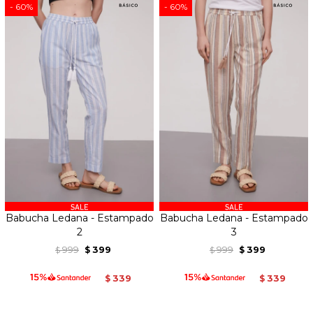
60
60
Babucha Ledana - Estampado
Babucha Ledana - Estampado
2
3
999
399
999
399
$
$
$
$
339
339
$
$