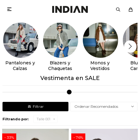

Pantalones y
Blazers y
Monos y
Blus
Calzas
Chaquetas
Vestidos
Cam
Vestimenta en SALE
Recomendados
Filtrando por:
Talle 001
33
76