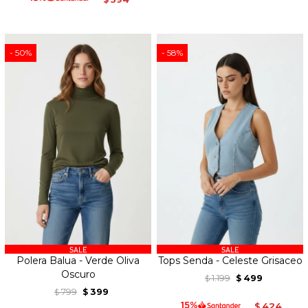
50
58
Polera Balua - Verde Oliva
Tops Senda - Celeste Grisaceo
Oscuro
1.199
499
$
$
799
399
$
$
424
$