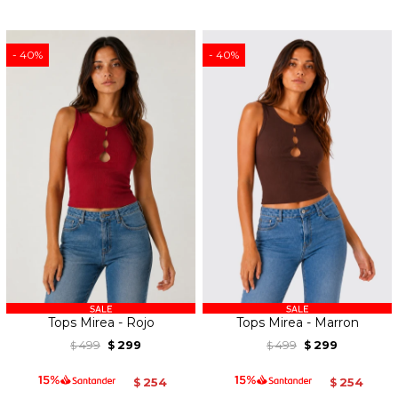
40
40
Tops Mirea - Rojo
Tops Mirea - Marron
499
299
499
299
$
$
$
$
254
254
$
$