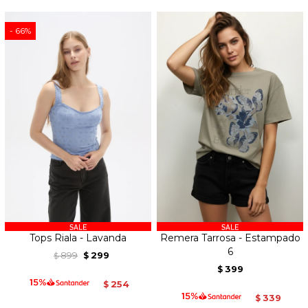
66
Tops Riala - Lavanda
Remera Tarrosa - Estampado
6
899
299
$
$
399
$
254
$
339
$