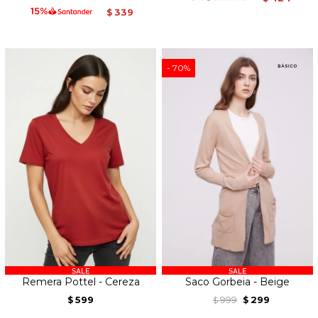
339
$
70
Remera Pottel - Cereza
Saco Gorbeia - Beige
599
999
299
$
$
$