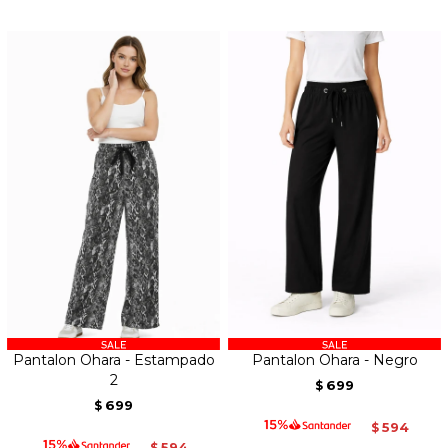
Pantalon Ohara - Estampado
Pantalon Ohara - Negro
2
699
$
699
$
594
$
594
$