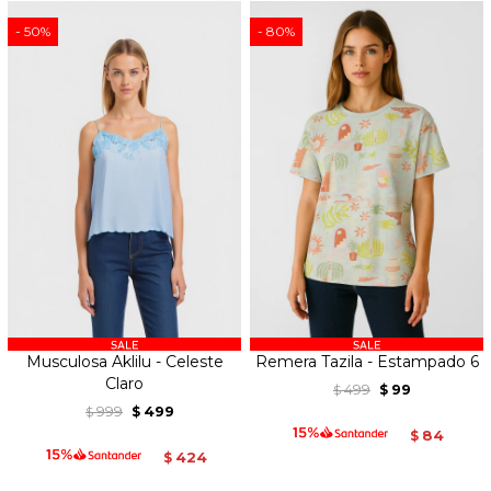
50
80
Musculosa Aklilu - Celeste
Remera Tazila - Estampado 6
Claro
499
99
$
$
999
499
$
$
84
$
424
$