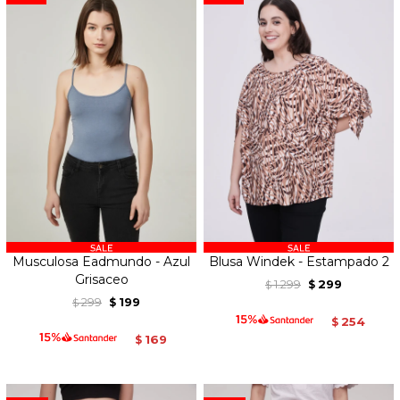
Musculosa Eadmundo - Azul
Blusa Windek - Estampado 2
Grisaceo
1.299
299
$
$
299
199
$
$
254
$
169
$