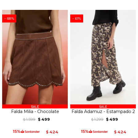
68
61
Falda Milia - Chocolate
Falda Adamuz - Estampado 2
1.599
499
1.299
499
$
$
$
$
424
424
$
$