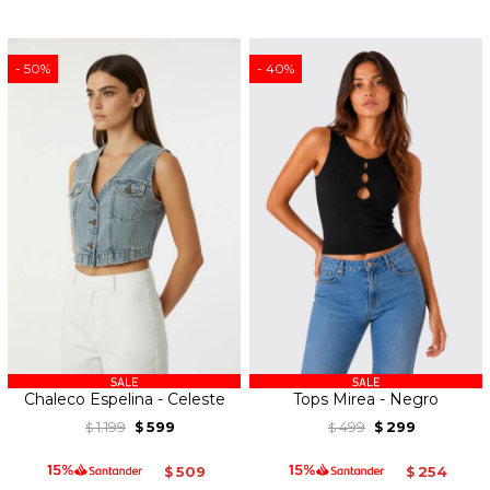
50
40
Chaleco Espelina - Celeste
Tops Mirea - Negro
1.199
599
499
299
$
$
$
$
509
254
$
$