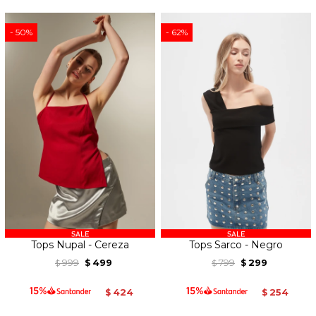
50
62
Tops Nupal - Cereza
Tops Sarco - Negro
999
499
799
299
$
$
$
$
424
254
$
$