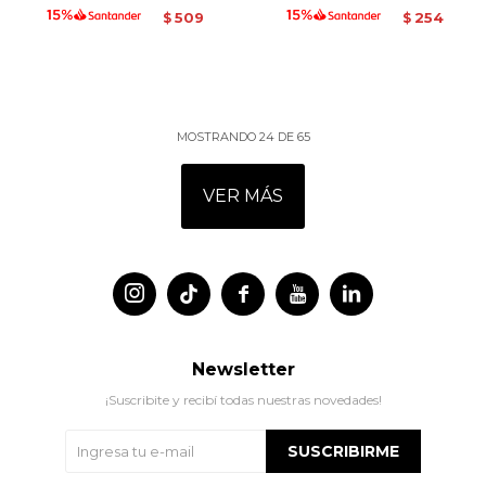
509
254
$
$
MOSTRANDO
24
DE
65
VER MÁS




Newsletter
¡Suscribite y recibí todas nuestras novedades!
SUSCRIBIRME