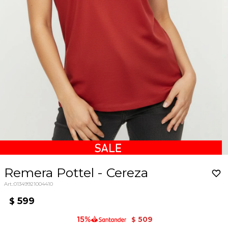
Remera Pottel - Cereza
01349921004410
599
$
509
$