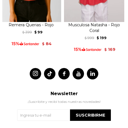
Remera Querias - Rojo
Musculosa Natasha - Rojo
Coral
399
99
$
$
999
199
$
$
84
$
169
$




Newsletter
¡Suscribite y recibí todas nuestras novedades!
SUSCRIBIRME