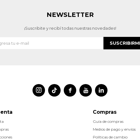
NEWSLETTER
¡Suscribite y recibí todas nuestras novedades!
SUSCRIBIRM




uenta
Compras
ta
Guía de compras
mpras
Medios de pago y envíos
cciones
Políticas de cambio