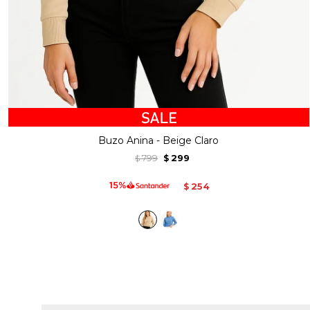
Buzo Anina - Beige Claro
799
299
$
$
254
$