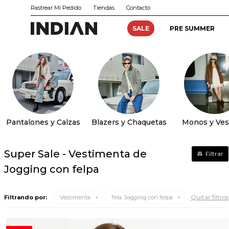
Rastrear Mi Pedido
Tiendas
Contacto
SALE
PRE SUMMER
Pantalones y Calzas
Blazers y Chaquetas
Monos y Ves
Super Sale - Vestimenta de
Jogging con felpa
Quitar filtros
Filtrando por:
Vestimenta
Tela:
Jogging con felpa