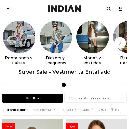

Pantalones y
Blazers y
Monos y
Blus
Calzas
Chaquetas
Vestidos
Cam
Super Sale - Vestimenta Entallado
Recomendados
Quitar filtros
Filtrando por:
Vestimenta
Silueta:
Entallado
79
55