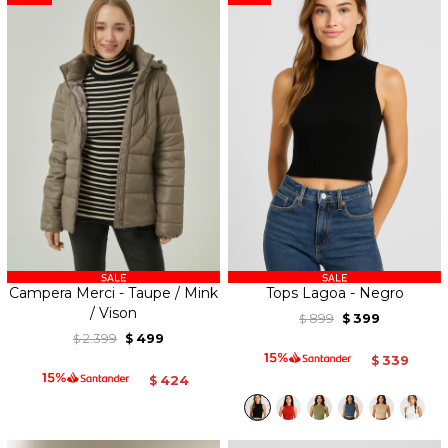
Campera Merci - Taupe / Mink
Tops Lagoa - Negro
/ Vison
899
399
$
$
2.399
499
$
$
339
$
424
$