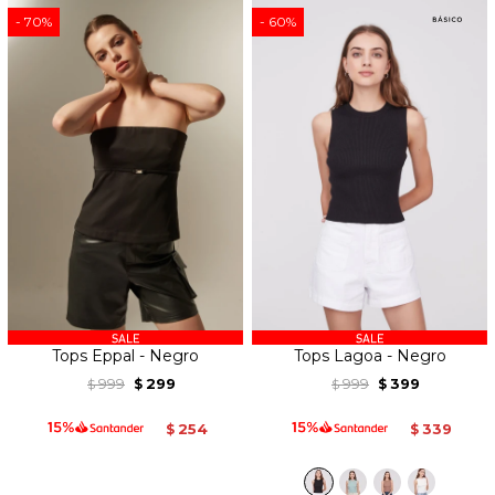
70
60
Tops Eppal - Negro
Tops Lagoa - Negro
999
299
999
399
$
$
$
$
254
339
$
$