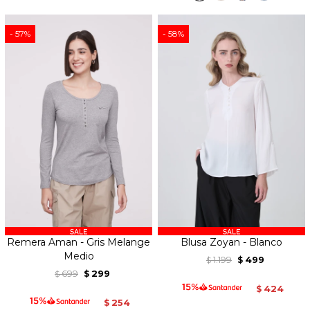
57
58
Remera Aman - Gris Melange
Blusa Zoyan - Blanco
Medio
1.199
499
$
$
699
299
$
$
424
$
254
$