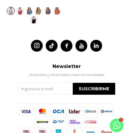




Newsletter
¡Suscribite y recibí todas nuestras novedades!
SUSCRIBIRME