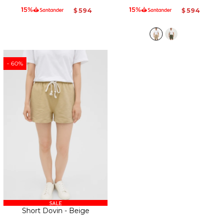
594
594
$
$
60
Short Dovin - Beige