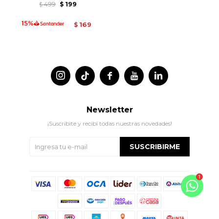
499
199
$
$
169
$




Newsletter
¡Suscribite y recibí todas nuestras novedades!
SUSCRIBIRME