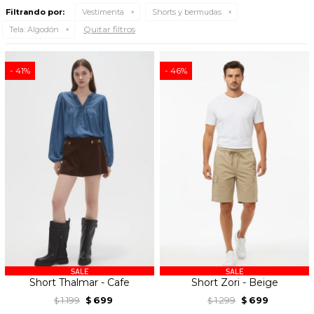
Filtrando por:
Vestimenta
Shorts y bermudas
Quitar filtros
Tela:
Algodón
41
46
Short Thalmar - Cafe
Short Zori - Beige
1.199
699
1.299
699
$
$
$
$