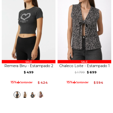
Remera Biru - Estampado 2
Chaleco Loite - Estampado 1
499
1.799
699
$
$
$
424
594
$
$