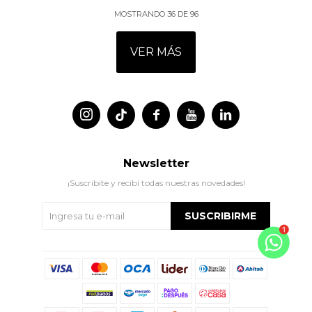
MOSTRANDO
36
DE
96
VER MÁS




Newsletter
¡Suscribite y recibí todas nuestras novedades!
SUSCRIBIRME