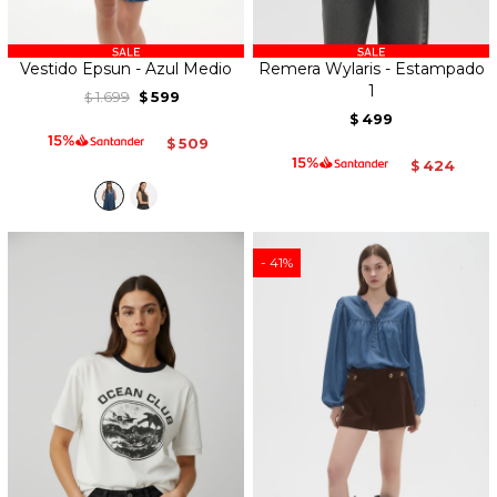
Vestido Epsun - Azul Medio
Remera Wylaris - Estampado
1
1.699
599
$
$
499
$
509
$
424
$
41