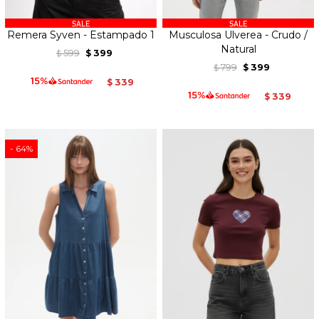
Remera Syven - Estampado 1
Musculosa Ulverea - Crudo /
Natural
599
399
$
$
799
399
$
$
339
$
339
$
64