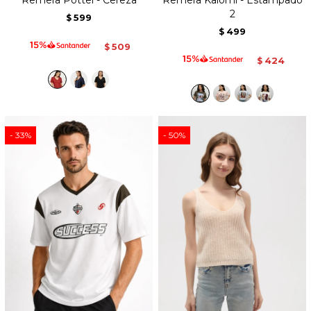
Remera Pottel - Cereza
Remera Kalomi - Estampado
2
599
$
499
$
509
$
424
$
33
50