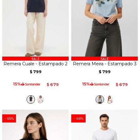
Remera Cuale - Estampado 2
Remera Meira - Estampado 3
799
799
$
$
679
679
$
$
65
46