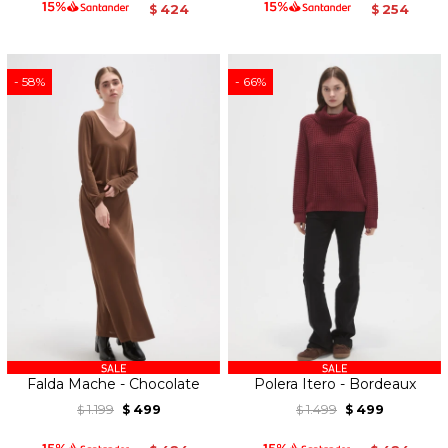
424
254
$
$
58
66
Falda Mache - Chocolate
Polera Itero - Bordeaux
1.199
499
1.499
499
$
$
$
$