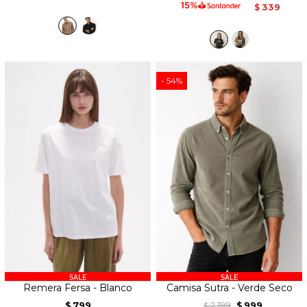
339
$
54
Remera Fersa - Blanco
Camisa Sutra - Verde Seco
799
2.199
999
$
$
$