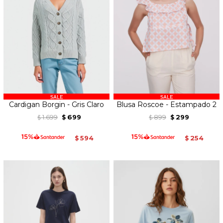
Cardigan Borgin - Gris Claro
Blusa Roscoe - Estampado 2
1.699
699
899
299
$
$
$
$
594
254
$
$