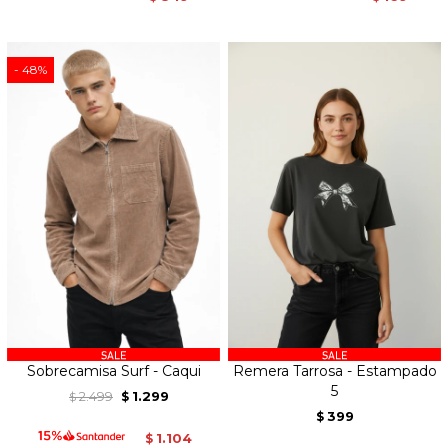
48
Sobrecamisa Surf - Caqui
Remera Tarrosa - Estampado
5
2.499
1.299
$
$
399
$
1.104
$