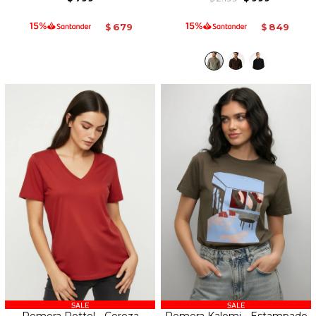
679
849
$
$