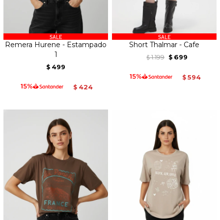
Remera Hurene - Estampado
Short Thalmar - Cafe
1
1.199
699
$
$
499
$
594
$
424
$