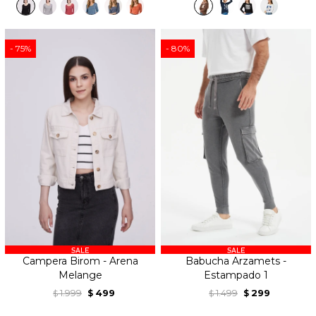
75
80
Campera Birom - Arena
Babucha Arzamets -
Melange
Estampado 1
1.999
499
1.499
299
$
$
$
$