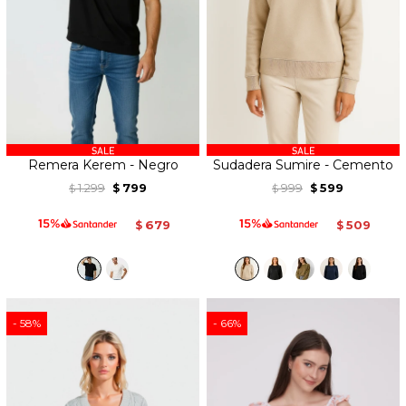
Remera Kerem - Negro
Sudadera Sumire - Cemento
1.299
799
999
599
$
$
$
$
679
509
$
$
58
66