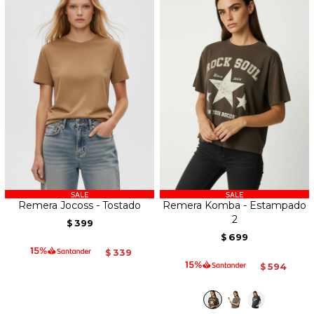
Remera Jocoss - Tostado
Remera Komba - Estampado
2
399
$
699
$
339
$
594
$