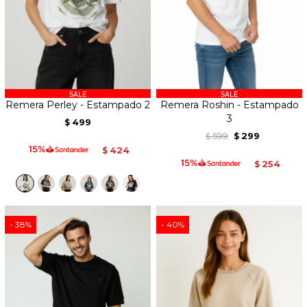
Remera Perley - Estampado 2
Remera Roshin - Estampado
3
499
$
599
299
$
$
424
$
254
$
38
40