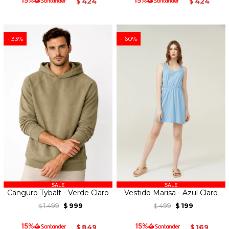
424
424
$
$
33
60
Canguro Tybalt - Verde Claro
Vestido Marisa - Azul Claro
1.499
999
499
199
$
$
$
$
849
169
$
$