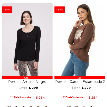
57
57
Remera Aman - Negro
Remera Curen - Estampado 2
699
299
699
299
$
$
$
$
254
254
$
$