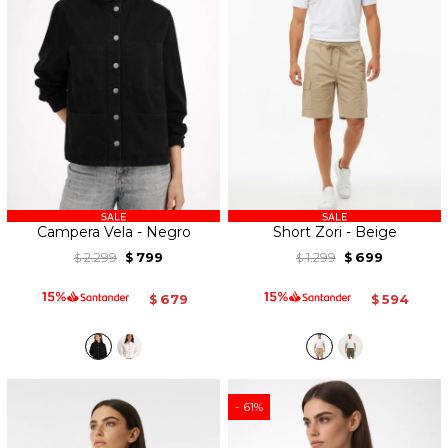
Campera Vela - Negro
Short Zori - Beige
2.299
799
1.299
699
$
$
$
$
679
594
$
$
61