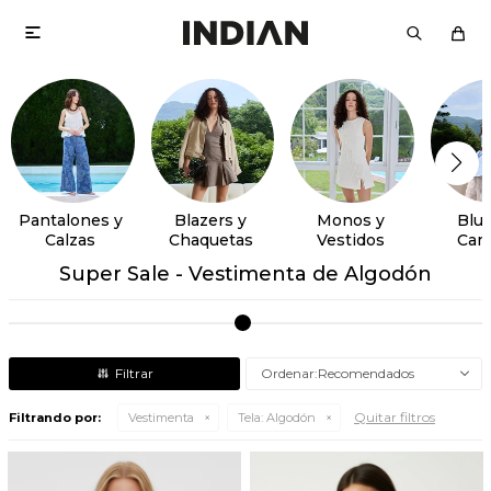

Pantalones y
Blazers y
Monos y
Blus
Calzas
Chaquetas
Vestidos
Cam
Super Sale - Vestimenta de Algodón
Recomendados
Quitar filtros
Filtrando por:
Vestimenta
Tela:
Algodón