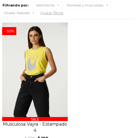
Filtrando por:
Vestimenta
Remeras y musculosas
Quitar filtros
Silueta:
Relaxed
50
Musculosa Vayra - Estampado
4
399
199