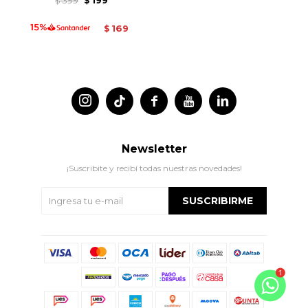
$
$
169
$




Newsletter
¡Suscribite y recibí todas nuestras novedades!
SUSCRIBIRME