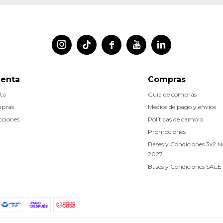




uenta
Compras
ta
Guía de compras
mpras
Medios de pago y envíos
cciones
Políticas de cambio
Promociones
Bases y Condiciones 3x2 
2027
Bases y Condiciones SALE