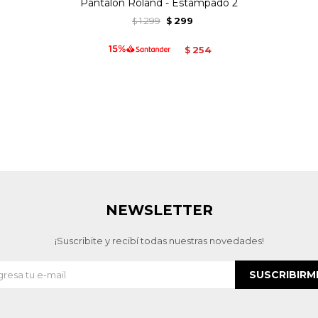
Pantalon Roland - Estampado 2
1.299
299
$
$
254
$
NEWSLETTER
¡Suscribite y recibí todas nuestras novedades!
SUSCRIBIRM